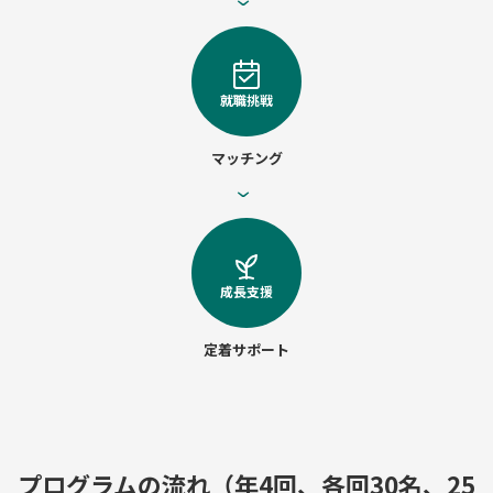
›
就職挑戦
マッチング
›
成長支援
定着サポート
プログラムの流れ（年4回、各回30名、25